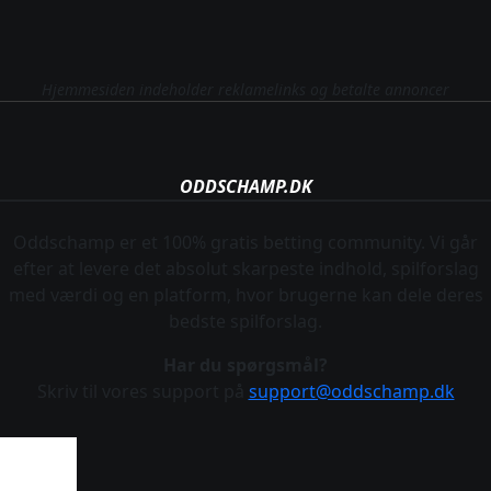
Hjemmesiden indeholder reklamelinks og betalte annoncer
ODDSCHAMP.DK
Oddschamp er et 100% gratis betting community. Vi går
efter at levere det absolut skarpeste indhold, spilforslag
med værdi og en platform, hvor brugerne kan dele deres
bedste spilforslag.
Har du spørgsmål?
Skriv til vores support på
support@oddschamp.dk