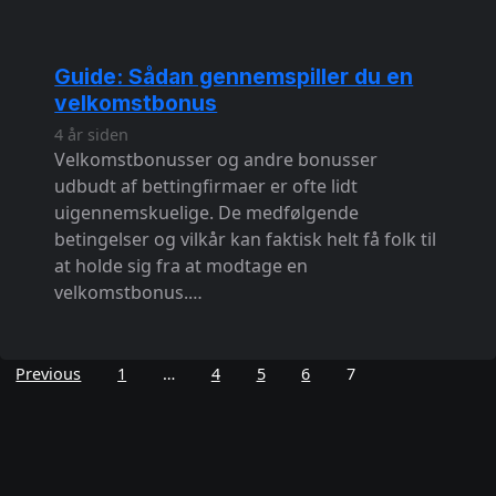
Guide: Sådan gennemspiller du en
velkomstbonus
4 år siden
Velkomstbonusser og andre bonusser
udbudt af bettingfirmaer er ofte lidt
uigennemskuelige. De medfølgende
betingelser og vilkår kan faktisk helt få folk til
at holde sig fra at modtage en
velkomstbonus.…
Previous
1
…
4
5
6
7