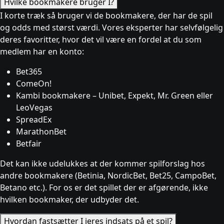
Hvilke bookmakere bruger I?
I korte træk så bruger vi de bookmakere, der har de spil
og odds med størst værdi. Vores eksperter har selvfølgelig
deres favoritter, hvor det vil være en fordel at du som
medlem har en konto:
Bet365
ComeOn!
Kambi bookmakere – Unibet, Expekt, Mr. Green eller
LeoVegas
SpreadEx
MarathonBet
Betfair
Det kan ikke udelukkes at der kommer spilforslag hos
andre bookmakere (Betinia, NordicBet, Bet25, CampoBet,
Betano etc.). For os er det spillet der er afgørende, ikke
hvilken bookmaker, der udbyder det.
Hvordan fastsætter I jeres indsats på et spil?