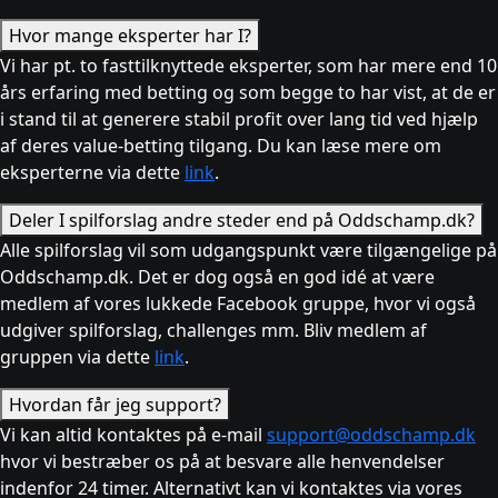
Hvor mange eksperter har I?
Vi har pt. to fasttilknyttede eksperter, som har mere end 10
års erfaring med betting og som begge to har vist, at de er
i stand til at generere stabil profit over lang tid ved hjælp
af deres value-betting tilgang. Du kan læse mere om
eksperterne via dette
link
.
Deler I spilforslag andre steder end på Oddschamp.dk?
Alle spilforslag vil som udgangspunkt være tilgængelige på
Oddschamp.dk. Det er dog også en god idé at være
medlem af vores lukkede Facebook gruppe, hvor vi også
udgiver spilforslag, challenges mm. Bliv medlem af
gruppen via dette
link
.
Hvordan får jeg support?
Vi kan altid kontaktes på e-mail
support@oddschamp.dk
hvor vi bestræber os på at besvare alle henvendelser
indenfor 24 timer. Alternativt kan vi kontaktes via vores