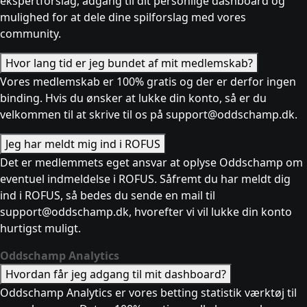
ekspertforslag, adgang til dit personlige dashboard og
mulighed for at dele dine spilforslag med vores
community.
Hvor lang tid er jeg bundet af mit medlemskab?
Vores medlemskab er 100% gratis og der er derfor ingen
binding. Hvis du ønsker at lukke din konto, så er du
velkommen til at skrive til os på support@oddschamp.dk.
Jeg har meldt mig ind i ROFUS
Det er medlemmets eget ansvar at oplyse Oddschamp om
eventuel indmeldelse i ROFUS. Såfremt du har meldt dig
ind i ROFUS, så bedes du sende en mail til
support@oddschamp.dk, hvorefter vi vil lukke din konto
hurtigst muligt.
Oddschamp Analytics
Hvordan får jeg adgang til mit dashboard?
Oddschamp Analytics er vores betting statistik værktøj til