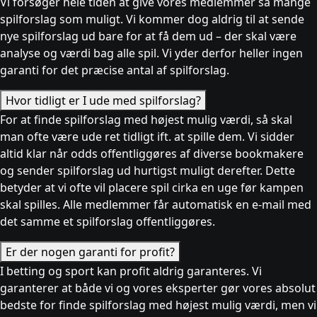
Vi forsøger hele tiden at give vores medlemmer så mange
spilforslag som muligt. Vi kommer dog aldrig til at sende
nye spilforslag ud bare for at få dem ud – der skal være
analyse og værdi bag alle spil. Vi yder derfor heller ingen
garanti for det præcise antal af spilforslag.
Hvor tidligt er I ude med spilforslag?
For at finde spilforslag med højest mulig værdi, så skal
man ofte være ude ret tidligt ift. at spille dem. Vi sidder
altid klar når odds offentliggøres af diverse bookmakere
og sender spilforslag ud hurtigst muligt derefter. Dette
betyder at vi ofte vil placere spil cirka en uge før kampen
skal spilles. Alle medlemmer får automatisk en e-mail med
det samme et spilforslag offentliggøres.
Er der nogen garanti for profit?
I betting og sport kan profit aldrig garanteres. Vi
garanterer at både vi og vores eksperter gør vores absolut
bedste for finde spilforslag med højest mulig værdi, men vi