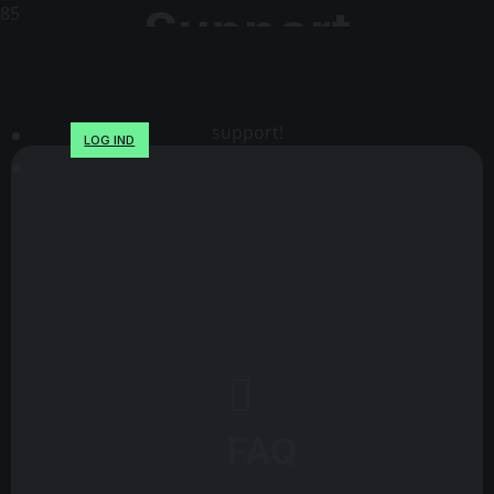
Support
Har du brug for hjælp? Gør brug af vores lynhurtige
support!
LOG IND
FAQ