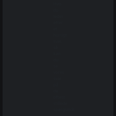
Hvis
du
leder
efter
et
hurtigt
svar,
så
kan
du
se
vores
svar
på
de
oftest
stillede
spørgsmål.