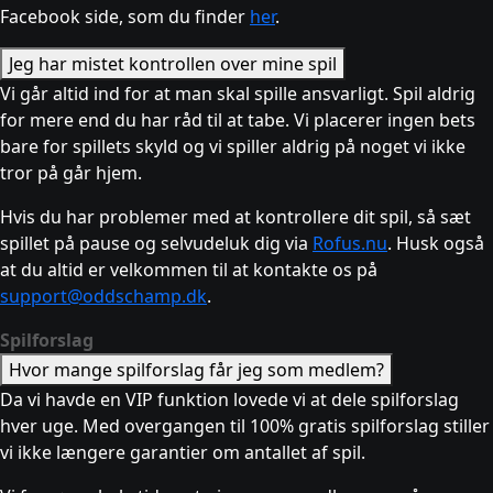
Facebook side, som du finder
her
.
Jeg har mistet kontrollen over mine spil
Vi går altid ind for at man skal spille ansvarligt. Spil aldrig
for mere end du har råd til at tabe. Vi placerer ingen bets
bare for spillets skyld og vi spiller aldrig på noget vi ikke
tror på går hjem.
Hvis du har problemer med at kontrollere dit spil, så sæt
spillet på pause og selvudeluk dig via
Rofus.nu
. Husk også
at du altid er velkommen til at kontakte os på
support@oddschamp.dk
.
Spilforslag
Hvor mange spilforslag får jeg som medlem?
Da vi havde en VIP funktion lovede vi at dele spilforslag
hver uge. Med overgangen til 100% gratis spilforslag stiller
vi ikke længere garantier om antallet af spil.