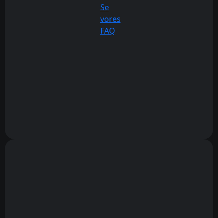
Se
vores
FAQ