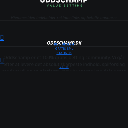
Hjemmesiden indeholder reklamelinks og betalte annoncer
ODDSCHAMP.DK
BLIV MEDLEM
GRATIS SPIL
STATISTIK
Oddschamp er et 100% gratis betting community. Vi går
efter at levere det absolut skarpeste indhold, spilforslag
VIDEN
med værdi og en platform, hvor brugerne kan dele deres
bedste spilforslag.
Har du spørgsmål?
Skriv til vores support på
support@oddschamp.dk