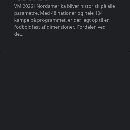
VM 2026 i Nordamerika bliver historisk på alle
parametre. Med 48 nationer og hele 104
kampe på programmet, er der lagt op til en
fodboldfest af dimensioner. Fordelen ved
de…