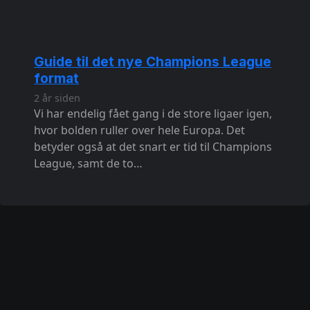
Guide til det nye Champions League
format
2 år siden
Vi har endelig fået gang i de store ligaer igen,
hvor bolden ruller over hele Europa. Det
betyder også at det snart er tid til Champions
League, samt de to…