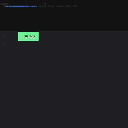
Turneringer
TURNERINGER
GUIDES
GUIDES
TURNERINGER
TURNERINGER
LOG IND