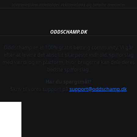
Hjemmesiden indeholder reklamelinks og betalte annoncer
ODDSCHAMP.DK
Oddschamp er et 100% gratis betting community. Vi går
efter at levere det absolut skarpeste indhold, spilforslag
med værdi og en platform, hvor brugerne kan dele deres
bedste spilforslag.
Har du spørgsmål?
Skriv til vores support på
support@oddschamp.dk