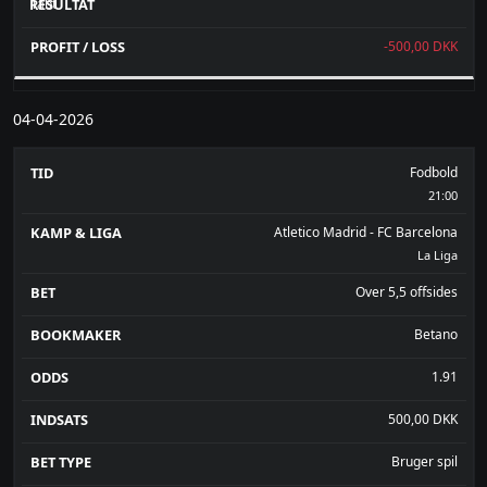
Tabt
-500,00 DKK
04-04-2026
KAMP
Fodbold
BET
TID
&
BET
BOOKMAKER
ODDS
INDSATS
RESULTAT
PROFIT/TAB
TYPE
21:00
LIGA
Atletico Madrid - FC Barcelona
La Liga
Over 5,5 offsides
Betano
1.91
500,00 DKK
Bruger spil