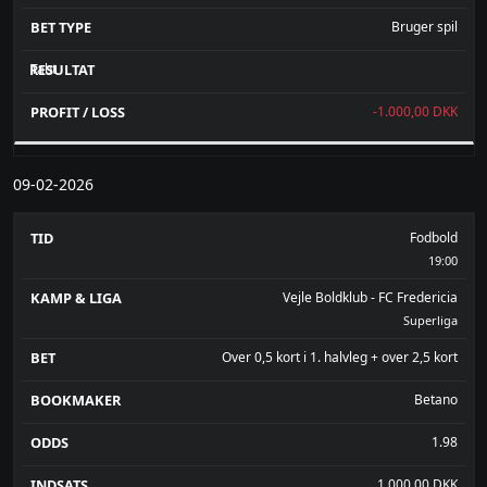
Bruger spil
Tabt
-1.000,00 DKK
09-02-2026
KAMP
Fodbold
BET
TID
&
BET
BOOKMAKER
ODDS
INDSATS
RESULTAT
PROFIT/TAB
TYPE
19:00
LIGA
Vejle Boldklub - FC Fredericia
Superliga
Over 0,5 kort i 1. halvleg + over 2,5 kort
Betano
1.98
1.000,00 DKK