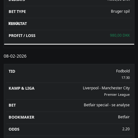
Bruger spil
Vundet
980,00 DKK
08-02-2026
KAMP
Fodbold
BET
TID
&
BET
BOOKMAKER
ODDS
INDSATS
RESULTAT
PROFIT/TAB
TYPE
17:30
LIGA
Liverpool - Manchester City
Premier League
Betfair special - se analyse
Betfair
2.20