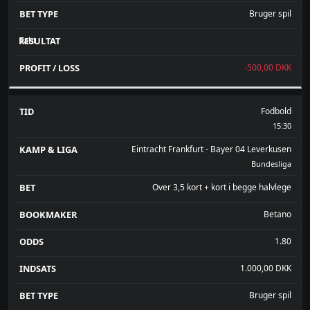
Bruger spil
Tabt
-500,00 DKK
Fodbold
15:30
Eintracht Frankfurt - Bayer 04 Leverkusen
Bundesliga
Over 3,5 kort + kort i begge halvlege
Betano
1.80
1.000,00 DKK
Bruger spil