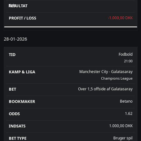
Tabt
-1.000,00 DKK
28-01-2026
KAMP
Fodbold
BET
TID
&
BET
BOOKMAKER
ODDS
INDSATS
RESULTAT
PROFIT/TAB
TYPE
21:00
LIGA
Manchester City - Galatasaray
Champions League
Over 1,5 offside af Galatasaray
Betano
1.62
1.000,00 DKK
Bruger spil