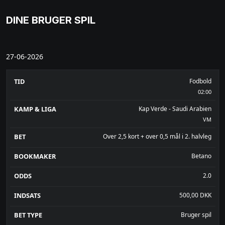
DINE BRUGER SPIL
27-06-2026
KAMP
Fodbold
BET
TID
&
BET
BOOKMAKER
ODDS
INDSATS
RESULTAT
PROFIT/TAB
TYPE
02:00
LIGA
Kap Verde - Saudi Arabien
VM
Over 2,5 kort + over 0,5 mål i 2. halvleg
Betano
2.0
500,00 DKK
Bruger spil