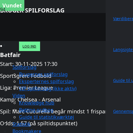
Vundet
BRUGER SPILFORSLAG
•
Værdiber
Niels N.
•
LOG IND
Langsigtet
Betfair
Start:
30-11-2025 17:30
Spilforslag
Brugernes spilforslag
Sportsgren:
Fodbold
Guide til 
Eksperternes spilforslag
Liga:
Premier League
VIP spilforslag (ikke aktiv)
Viden
Kamp:
Chelsea - Arsenal
Knowledge hub
Betting ordbog
Spil:
Marc Cucurella begår mindst 1 frispark på Buk
Gennemsp
Guide til statistikværktøj
Odds:
1,57
(på spiltidspunktet)
Statistik
Bookmakere