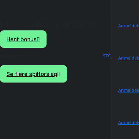
Freebet til nye kunder – brug koden: ZDK20M
Få et freebet op til 200 kr.
Anmeldels
Hent bonus
REKLAME
| SPILLEMYNDIGHEDENS HJÆLPELINJE:
STOPSPILLET.DK
Anmeldel
200 kr. i bonus. Min. odds 1,50. Bonus gælder 90 dage.
Se flere spilforslag
Anmeldels
Anmeldel