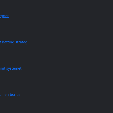
egner
 betting strategi
unit systemet
ayo Saka
il en bonus