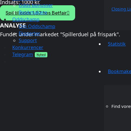
Indsats:
1000
kr.
Odds bonusser
Closing L
Bookmakere
Spil til odds 1,57 hos Betfair
Oddschamp
ANALYSE
Om Oddschamp
Eksperter
Fundet under markedet "Spillerduel på frispark".
Support
Statistik
Konkurrencer
Telegram
Bookmake
Find vore