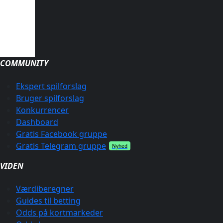
COMMUNITY
Ekspert spilforslag
Bruger spilforslag
Konkurrencer
Dashboard
Gratis Facebook gruppe
Gratis Telegram gruppe
VIDEN
Værdiberegner
Guides til betting
Odds på kortmarkeder