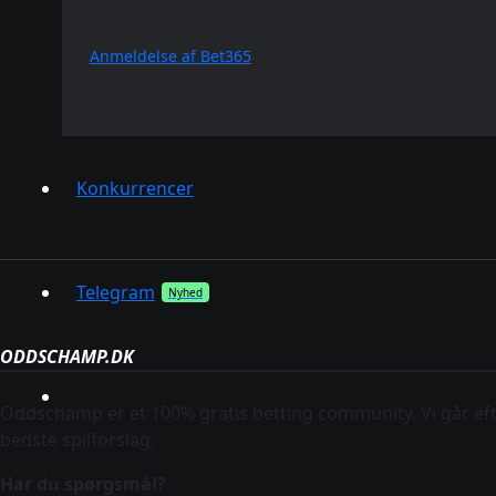
Anmeldelse af Bet365
Konkurrencer
Telegram
ODDSCHAMP.DK
Oddschamp er et 100% gratis betting community. Vi går eft
bedste spilforslag.
Har du spørgsmål?