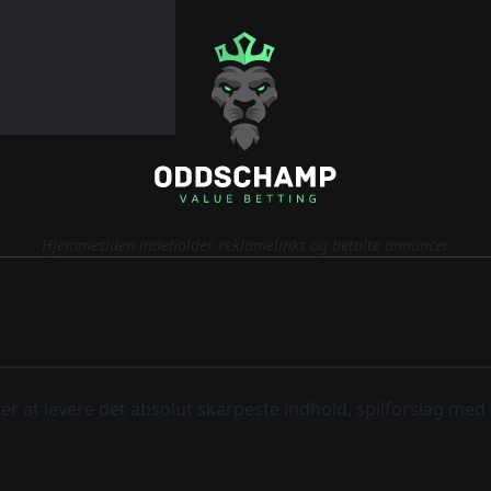
Hjemmesiden indeholder reklamelinks og betalte annoncer
er at levere det absolut skarpeste indhold, spilforslag me