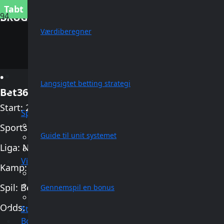
Tabt
BRUGER SPILFORSLAG
•
Værdiberegner
CashCannon
•
LOG IND
Langsigtet betting strategi
Bet365
Start:
24-12-2025 01:40
Spilforslag
Brugernes spilforslag
Sportsgren:
Basketball
Guide til unit systemet
Eksperternes spilforslag
Liga:
NBA
VIP spilforslag (ikke aktiv)
Viden
Kamp:
Pelicans - Cavaliers
Knowledge hub
Betting ordbog
Spil:
Bet builder
Gennemspil en bonus
Guide til statistikværktøj
Odds:
2,45
(på spiltidspunktet)
Statistik
Bookmakere