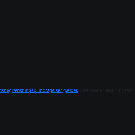
tidsbegrænsninger, undtagelser gælder.
Gevinster er ekskl. indsats