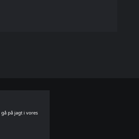
å på jagt i vores