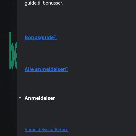
guide til bonusser.
Bonusguide
Alle anmeldelser
Anmeldelser
Anmeldelse af Betoro