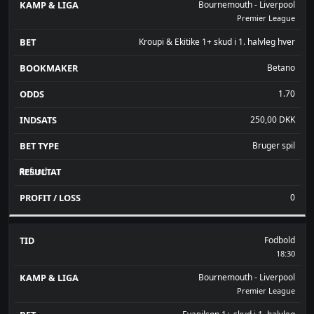
Bournemouth - Liverpool
Premier League
Kroupi & Ekitike 1+ skud i 1. halvleg hver
Betano
1.70
250,00 DKK
Bruger spil
Refund
0
Fodbold
18:30
Bournemouth - Liverpool
Premier League