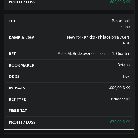
600,00 DKK
Basketball
01:30
New York Knicks - Philadelphia 76ers
NBA
Miles McBride over 0,5 assists i 1. Quarter
Betano
1.67
1.000,00 DKK
Bruger spil
Vundet
670,00 DKK