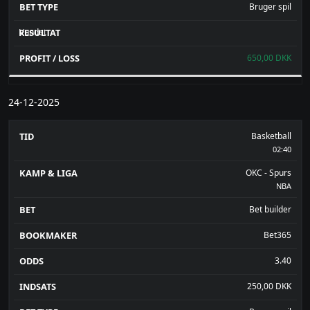
Bruger spil
Vundet
650,00 DKK
24-12-2025
KAMP
Basketball
BET
TID
&
BET
BOOKMAKER
ODDS
INDSATS
RESULTAT
PROFIT/TAB
TYPE
02:40
LIGA
OKC - Spurs
NBA
Bet builder
Bet365
3.40
250,00 DKK