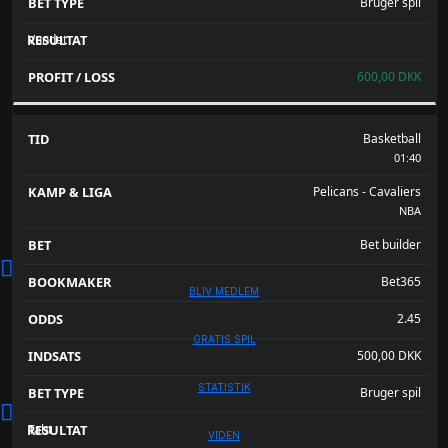
Bruger spil
Vundet
600,00 DKK
Basketball
01:40
Pelicans - Cavaliers
NBA
Bet builder
Bet365
BLIV MEDLEM
2.45
GRATIS SPIL
500,00 DKK
STATISTIK
Bruger spil
Tabt
VIDEN