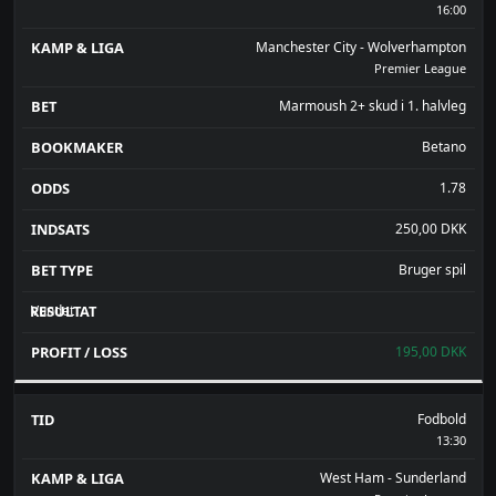
16:00
Manchester City - Wolverhampton
Premier League
Marmoush 2+ skud i 1. halvleg
Betano
1.78
250,00 DKK
Bruger spil
Vundet
195,00 DKK
Fodbold
13:30
West Ham - Sunderland