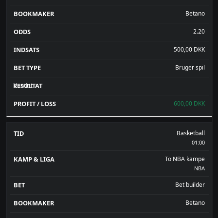
Betano
2.20
500,00 DKK
Bruger spil
Vundet
600,00 DKK
Basketball
01:00
To NBA kampe
NBA
Bet builder
Betano