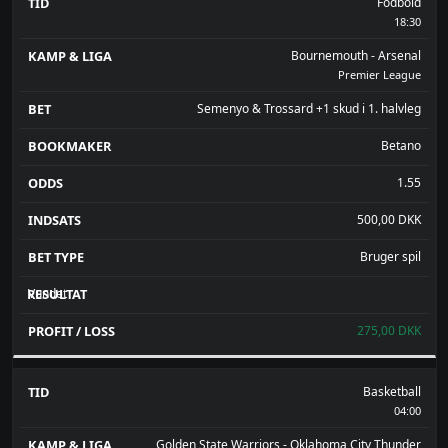
Fodbold
18:30
Bournemouth - Arsenal
Premier League
Semenyo & Trossard +1 skud i 1. halvleg
Betano
1.55
500,00 DKK
Bruger spil
Vundet
275,00 DKK
Basketball
04:00
Golden State Warriors - Oklahoma City Thunder