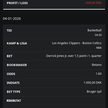
-500,00 DKK
04-01-2026
KAMP
Basketball
BET
TID
&
BET
BOOKMAKER
ODDS
INDSATS
RESULTAT
PROFIT/TAB
TYPE
04:30
LIGA
Los Angeles Clippers - Boston Celtics
NBA
Derrick Jones Jr. over 1,5 point i 1. quarter
Betano
1.60
1.000,00 DKK
Bruger spil
Vundet