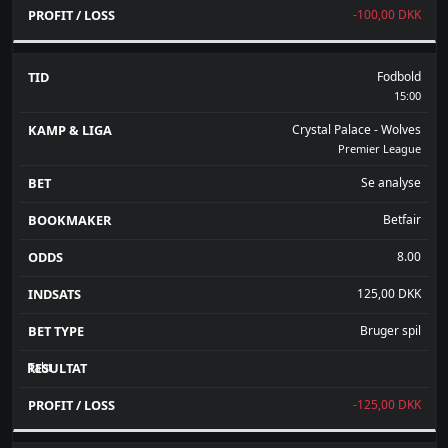
-100,00 DKK
Fodbold
15:00
Crystal Palace - Wolves
Premier League
Se analyse
Betfair
8.00
125,00 DKK
Bruger spil
Tabt
-125,00 DKK