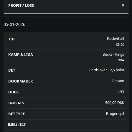
0
05-01-2026
KAMP
Basketball
BET
TID
&
BET
BOOKMAKER
ODDS
INDSATS
RESULTAT
PROFIT/TAB
TYPE
03:00
LIGA
Bucks - Kings
NBA
Portis over 12,5 point
Betano
1.93
500,00 DKK
Bruger spil
Tabt