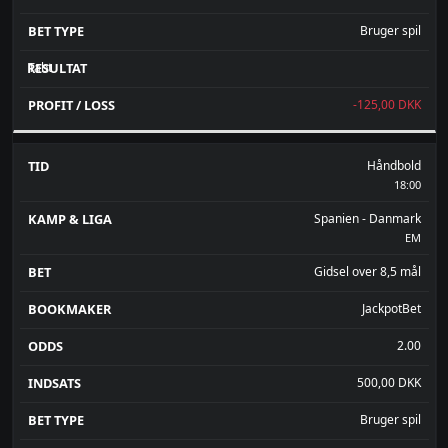
Bruger spil
Tabt
-125,00 DKK
Håndbold
18:00
Spanien - Danmark
EM
Gidsel over 8,5 mål
JackpotBet
2.00
500,00 DKK
Bruger spil