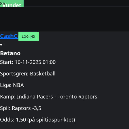
Vundet
BRUGER SPILFORSLAG
•
CashCannon
LOG IND
•
Betano
Start:
16-11-2025 01:00
Sportsgren:
Basketball
Liga:
NBA
Kamp:
Indiana Pacers - Toronto Raptors
Spil:
Raptors -3,5
Odds:
1,50
(på spiltidspunktet)