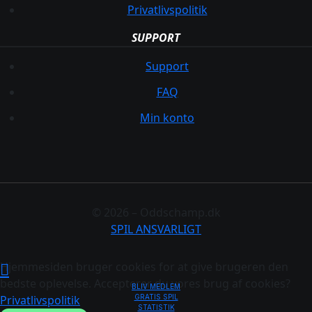
Privatlivspolitik
SUPPORT
Support
FAQ
Min konto
© 2026 – Oddschamp.dk
SPIL ANSVARLIGT
Hjemmesiden bruger cookies for at give brugeren den
bedste oplevelse. Accepterer du vores brug af cookies?
BLIV MEDLEM
GRATIS SPIL
Privatlivspolitik
STATISTIK