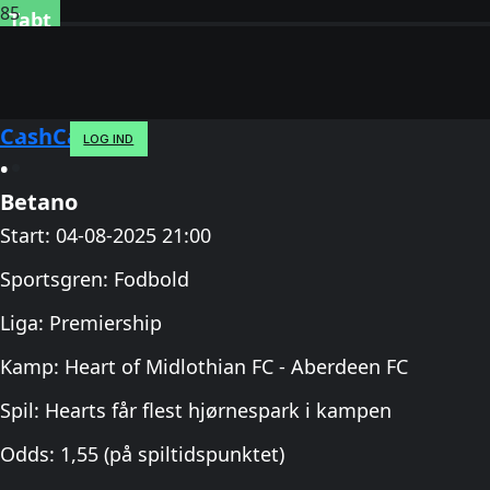
Tabt
BRUGER SPILFORSLAG
•
CashCannon
LOG IND
•
Betano
Start:
04-08-2025 21:00
Sportsgren:
Fodbold
Liga:
Premiership
Kamp:
Heart of Midlothian FC - Aberdeen FC
Spil:
Hearts får flest hjørnespark i kampen
Odds:
1,55
(på spiltidspunktet)