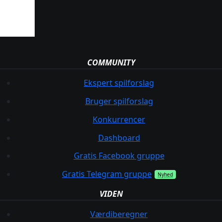
COMMUNITY
Ekspert spilforslag
Bruger spilforslag
Konkurrencer
Dashboard
Gratis Facebook gruppe
Gratis Telegram gruppe
VIDEN
Værdiberegner