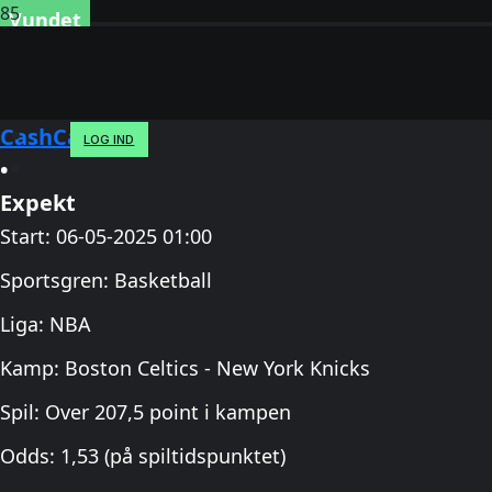
Vundet
BRUGER SPILFORSLAG
•
CashCannon
LOG IND
•
Expekt
Start:
06-05-2025 01:00
Sportsgren:
Basketball
Liga:
NBA
Kamp:
Boston Celtics - New York Knicks
Spil:
Over 207,5 point i kampen
Odds:
1,53
(på spiltidspunktet)