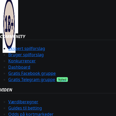
COMMUNITY
Ekspert spilforslag
Bruger spilforslag
Konkurrencer
Dashboard
Gratis Facebook gruppe
Gratis Telegram gruppe
VIDEN
Værdiberegner
Guides til betting
Odds på kortmarkeder