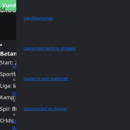
Vundet
BRUGER SPILFORSLAG
•
Værdiberegner
CashCannon
•
LOG IND
Langsigtet betting strategi
Betano
Start:
20-07-2025 20:00
Spilforslag
Brugernes spilforslag
Sportsgren:
Fodbold
Guide til unit systemet
Eksperternes spilforslag
Liga:
Superliga
VIP spilforslag (ikke aktiv)
Viden
Kamp:
Brøndby - Silkeborg
Knowledge hub
Betting ordbog
Spil:
Bischoff over 0,5 skud i 1. halvleg
Gennemspil en bonus
Guide til statistikværktøj
Odds:
1,50
(på spiltidspunktet)
Statistik
Bookmakere