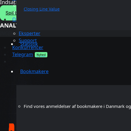
Indsats:
750
kr.
Odds bonusser
Closing Line Value
Bookmakere
Spil til odds 1,50 hos Betano
Oddschamp
ANALYSE
Om Oddschamp
INGEN ANALYSE
Eksperter
Support
Statistik
Konkurrencer
Telegram
Bookmakere
Find vores anmeldelser af bookmakere i Danmark og g