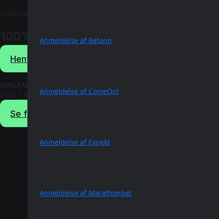
Indbetalingsbonus for nye kunder
100% bonus op til 1.000 kr.
Anmeldelse af Betano
Hent bonus
REKLAME
| SPILLEMYNDIGHEDENS HJÆLPELINJE:
STOPSPILLET.DK
Anmeldelse af ComeOn!
odds 1,80, indenfor 60 dage.
Se flere spilforslag
Anmeldelse af Expekt
Anmeldelse af Marathonbet