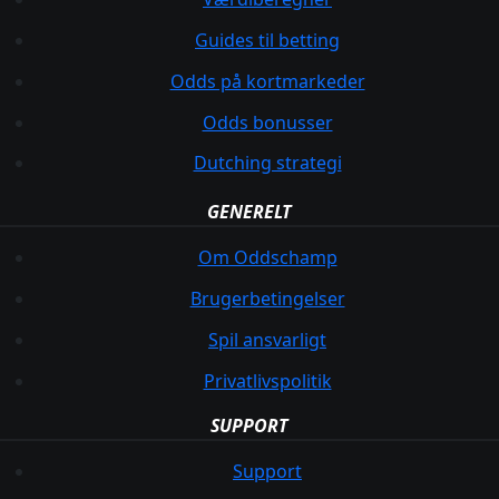
Guides til betting
Odds på kortmarkeder
Odds bonusser
Dutching strategi
GENERELT
Om Oddschamp
Brugerbetingelser
Spil ansvarligt
Privatlivspolitik
SUPPORT
Support