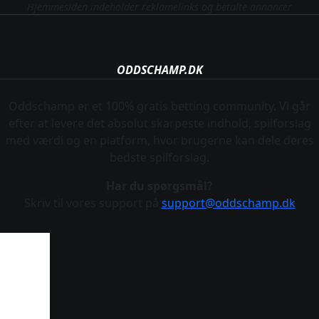
Hjemmesiden indeholder reklamelinks og betalte annoncer
ODDSCHAMP.DK
Oddschamp er et 100% gratis betting community. Vi går
efter at levere det absolut skarpeste indhold, spilforslag
med værdi og en platform, hvor brugerne kan dele deres
bedste spilforslag.
Har du spørgsmål?
Skriv til vores support på
support@oddschamp.dk