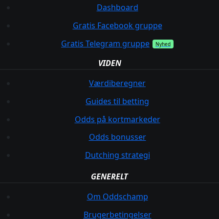
Dashboard
Gratis Facebook gruppe
Gratis Telegram gruppe
VIDEN
Værdiberegner
Guides til betting
Odds på kortmarkeder
Odds bonusser
Dutching strategi
GENERELT
Om Oddschamp
Brugerbetingelser