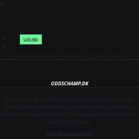
LOG IND
Hjemmesiden indeholder reklamelinks og betalte annoncer
ODDSCHAMP.DK
Oddschamp er et 100% gratis betting community. Vi går
efter at levere det absolut skarpeste indhold, spilforslag
med værdi og en platform, hvor brugerne kan dele deres
bedste spilforslag.
Har du spørgsmål?