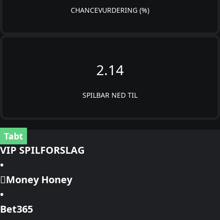
CHANCEVURDERING (%)
2.14
SPILBAR NED TIL
Tabt
VIP SPILFORSLAG
•
Money Honey
•
Bet365