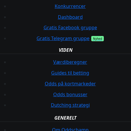
Konkurrencer
Dashboard
Gratis Facebook gruppe
Gratis Telegram gruppe
VIDEN
Værdiberegner
Guides til betting
Odds på kortmarkeder
Odds bonusser
Dutching strategi
GENERELT
Om Oddschamp