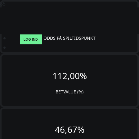
2.40
ODDS PÅ SPILTIDSPUNKT
LOG IND
112,00%
BETVALUE (%)
46,67%