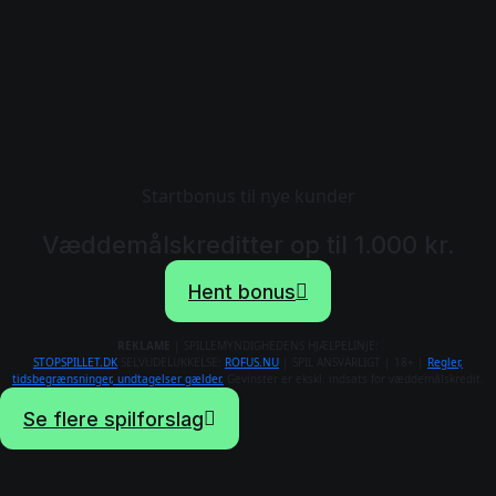
Startbonus til nye kunder
Væddemålskreditter op til 1.000 kr.
Hent bonus
REKLAME
| SPILLEMYNDIGHEDENS HJÆLPELINJE:
STOPSPILLET.DK
SELVUDELUKKELSE:
ROFUS.NU
| SPIL ANSVARLIGT | 18+ |
Regler,
tidsbegrænsninger, undtagelser gælder.
Gevinster er ekskl. indsats for væddemålskredit.
Se flere spilforslag