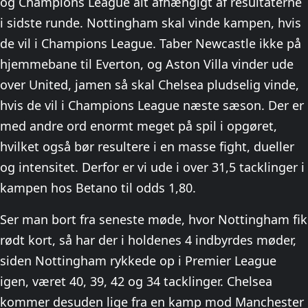
og Champions League alt afhængigt af resultaterne
i sidste runde. Nottingham skal vinde kampen, hvis
de vil i Champions League. Taber Newcastle ikke på
hjemmebane til Everton, og Aston Villa vinder ude
over United, jamen så skal Chelsea pludselig vinde,
hvis de vil i Champions League næste sæson. Der er
med andre ord enormt meget på spil i opgøret,
hvilket også bør resultere i en masse fight, dueller
og intensitet. Derfor er vi ude i over 31,5 tacklinger i
kampen hos Betano til odds 1,80.
Ser man bort fra seneste møde, hvor Nottingham fik
rødt kort, så har der i holdenes 4 indbyrdes møder,
siden Nottingham rykkede op i Premier League
igen, været 40, 39, 42 og 34 tacklinger. Chelsea
kommer desuden lige fra en kamp mod Manchester