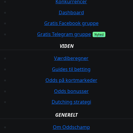
Konkurrencer
Dashboard
Gratis Facebook gruppe
Gratis Telegram gruppe
VIDEN
Værdiberegner
Guides til betting
Odds på kortmarkeder
Odds bonusser
Dutching strategi
GENERELT
Om Oddschamp