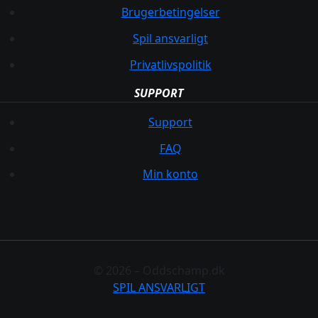
Brugerbetingelser
Spil ansvarligt
Privatlivspolitik
SUPPORT
Support
FAQ
Min konto
© 2026 – Oddschamp.dk
SPIL ANSVARLIGT