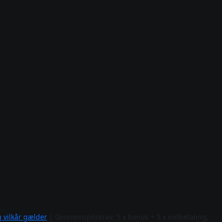
 vilkår gælder
| Gennemspilskrav: 5 x bonus + 5 x indbetaling,