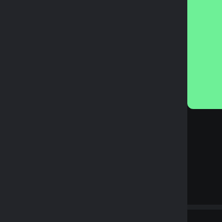
1.70
ODDS
63,82%
CHANCEVURDERING