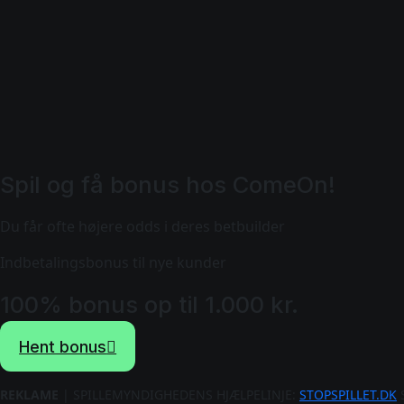
Spil og få bonus hos ComeOn!
Du får ofte højere odds i deres betbuilder
Indbetalingsbonus til nye kunder
100% bonus op til 1.000 kr.
Hent bonus
REKLAME
| SPILLEMYNDIGHEDENS HJÆLPELINJE:
STOPSPILLET.DK