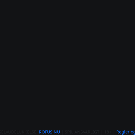
SELVUDELUKKELSE:
ROFUS.NU
| SPIL ANSVARLIGT | 18+ |
Regler og