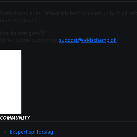
Oddschamp er et 100% gratis betting community. Vi går eft
bedste spilforslag.
Har du spørgsmål?
Skriv til vores support på
support@oddschamp.dk
COMMUNITY
Ekspert spilforslag