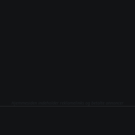
Hjemmesiden indeholder reklamelinks og betalte annoncer