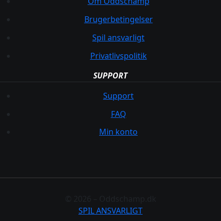
Om Oddschamp
Brugerbetingelser
Spil ansvarligt
Privatlivspolitik
SUPPORT
Support
FAQ
Min konto
© 2026 – Oddschamp.dk
SPIL ANSVARLIGT