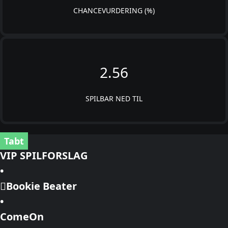
CHANCEVURDERING (%)
2.56
SPILBAR NED TIL
Tabt
VIP SPILFORSLAG
•
Bookie Beater
•
ComeOn