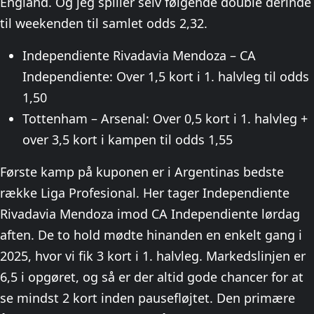
England. Og jeg spiller selv følgende double derinde
til weekenden til samlet odds 2,32.
Independiente Rivadavia Mendoza – CA
Independiente: Over 1,5 kort i 1. halvleg til odds
1,50
Tottenham – Arsenal: Over 0,5 kort i 1. halvleg +
over 3,5 kort i kampen til odds 1,55
Første kamp på kuponen er i Argentinas bedste
række Liga Profesional. Her tager Independiente
Rivadavia Mendoza imod CA Independiente lørdag
aften. De to hold mødte hinanden en enkelt gang i
2025, hvor vi fik 3 kort i 1. halvleg. Markedslinjen er
6,5 i opgøret, og så er der altid gode chancer for at
se mindst 2 kort inden pausefløjtet. Den primære