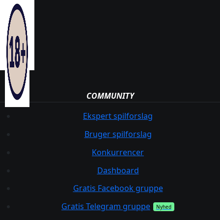
COMMUNITY
Ekspert spilforslag
Bruger spilforslag
Konkurrencer
Dashboard
Gratis Facebook gruppe
Gratis Telegram gruppe