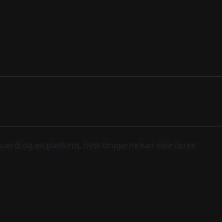
d værdi og en platform, hvor brugerne kan dele deres