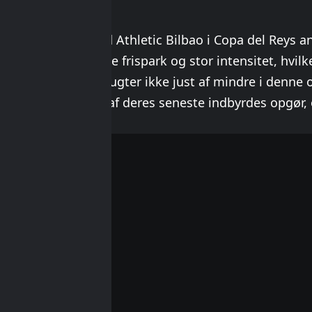
jemme tager imod Athletic Bilbao i Copa del Reys an
t byde på mange frispark og stor intensitet, hvilket
 kampe i træk. Det lugter ikke just af mindre i denne
over 13,5 fejl i 8/9 af deres seneste indbyrdes opgør,