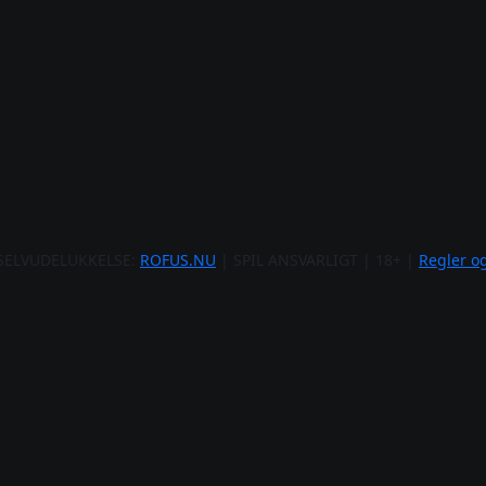
SELVUDELUKKELSE:
ROFUS.NU
| SPIL ANSVARLIGT | 18+ |
Regler og