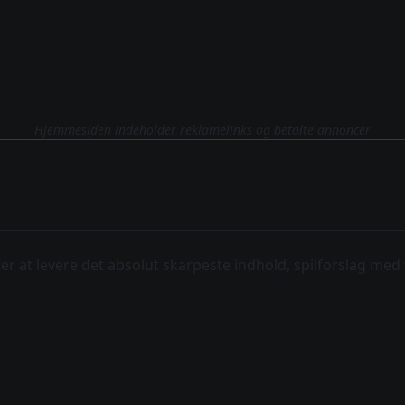
Hjemmesiden indeholder reklamelinks og betalte annoncer
er at levere det absolut skarpeste indhold, spilforslag me