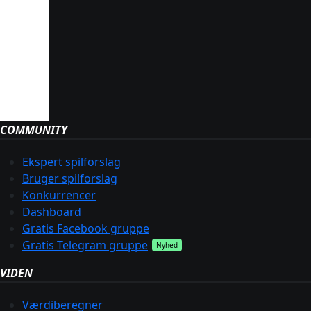
COMMUNITY
Ekspert spilforslag
Bruger spilforslag
Konkurrencer
Dashboard
Gratis Facebook gruppe
Gratis Telegram gruppe
VIDEN
Værdiberegner