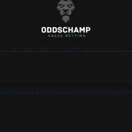
Hjemmesiden indeholder reklamelinks og betalte annoncer
er at levere det absolut skarpeste indhold, spilforslag me