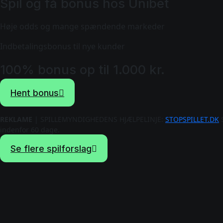
Spil og få bonus hos Unibet
Høje odds og mange spændende markeder
Indbetalingsbonus til nye kunder
100% bonus op til 1.000 kr.
Hent bonus
REKLAME
| SPILLEMYNDIGHEDENS HJÆLPELINJE:
STOPSPILLET.DK
indenfor 60 dage.
Se flere spilforslag