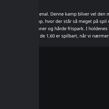
0 i Manchester City – Arsenal. Denne kamp bliver vel 
eague. Med en kamp, hvor der står så meget på spil 
idsudtræk, frustrationer og hårde frispark. I holdenes
se her. Jeg tror ikke de 1,60 er spilbart, når vi nærm