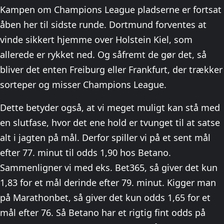
Kampen om Champions League pladserne er fortsat
åben her til sidste runde. Dortmund forventes at
vinde sikkert hjemme over Holstein Kiel, som
allerede er rykket ned. Og såfremt de gør det, så
bliver det enten Freiburg eller Frankfurt, der trækker
sorteper og misser Champions League.
Dette betyder også, at vi meget muligt kan stå med
en slutfase, hvor det ene hold er tvunget til at satse
alt i jagten på mål. Derfor spiller vi på et sent mål
efter 77. minut til odds 1,90 hos Betano.
Sammenligner vi med eks. Bet365, så giver det kun
1,83 for et mål derinde efter 79. minut. Kigger man
på Marathonbet, så giver det kun odds 1,65 for et
mål efter 76. Så Betano har et rigtig fint odds på