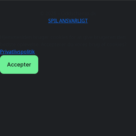
© 2026 – Oddschamp.dk
SPIL ANSVARLIGT
Hjemmesiden bruger cookies for at give brugeren den
bedste oplevelse. Accepterer du vores brug af cookies?
Privatlivspolitik
Accepter