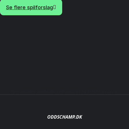
Se flere spilforslag
Hjemmesiden indeholder reklamelinks og betalte annoncer
ODDSCHAMP.DK