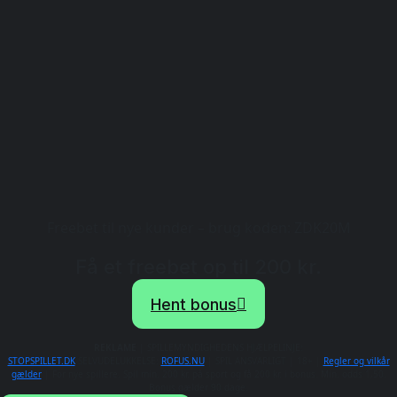
Freebet til nye kunder – brug koden: ZDK20M
Få et freebet op til 200 kr.
Hent bonus
REKLAME
| SPILLEMYNDIGHEDENS HJÆLPELINJE:
STOPSPILLET.DK
SELVUDELUKKELSE:
ROFUS.NU
| SPIL ANSVARLIGT | 18+ |
Regler og vilkår
gælder
| For nye spillere. Spil min. 200 kr. på sport og få 200 kr. i bonus. Min. odds 1,50.
Bonus gælder 90 dage.