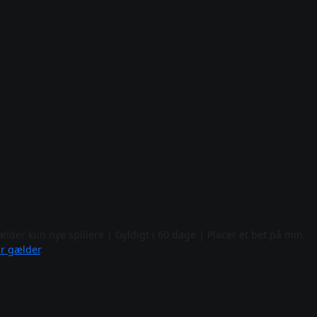
der kun nye spillere | Gyldigt i 60 dage | Placer et bet på min.
år gælder
.