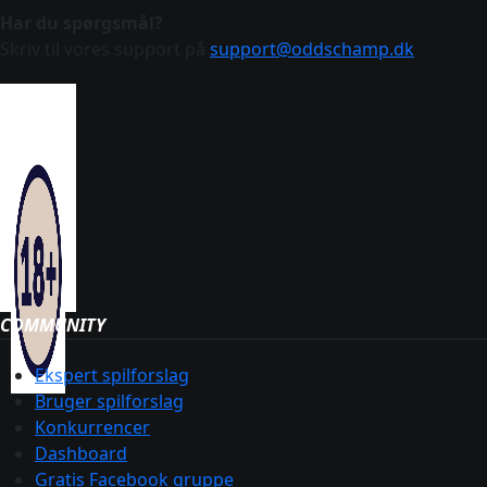
Har du spørgsmål?
Skriv til vores support på
support@oddschamp.dk
COMMUNITY
Ekspert spilforslag
Bruger spilforslag
Konkurrencer
Dashboard
Gratis Facebook gruppe