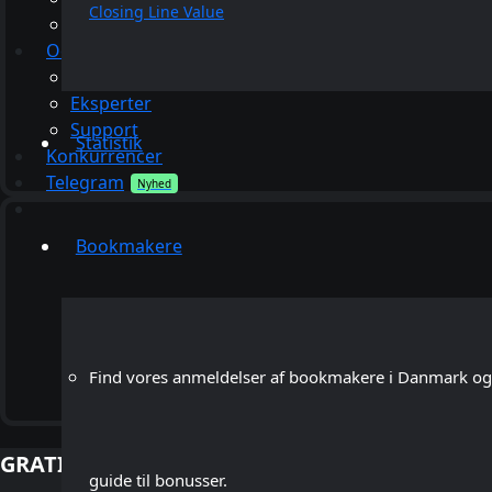
Closing Line Value
Bookmakere
Oddschamp
Om Oddschamp
Eksperter
Support
Statistik
Konkurrencer
Telegram
Bookmakere
Find vores anmeldelser af bookmakere i Danmark og g
GRATIS SPILFORSLAG
guide til bonusser.