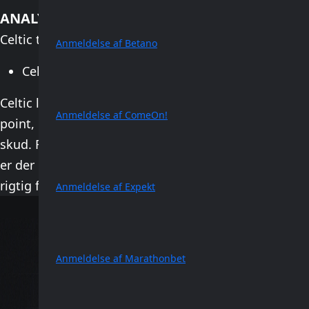
ANALYSE
Celtic tager hjemme mod Atletico Madrid. Vi prøver
Anmeldelse af Betano
Celtic – Atletico Madrid: Over 9,5 skud til Celti
Celtic ligger sidst i gruppen efter de første to kamp
Anmeldelse af ComeOn!
point, hvis man ønsker et videre avancement fra gru
skud. Feyenoord fik 18 mod dem og Lazio 19, og speci
er der kommet over 4,5 i begge klubbers første to 
rigtig fornuftig, og med rigtig god værdi, hvor Celtic
Anmeldelse af Expekt
Anmeldelse af Marathonbet