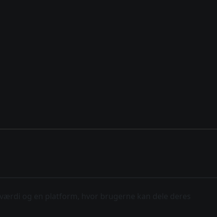
d værdi og en platform, hvor brugerne kan dele deres