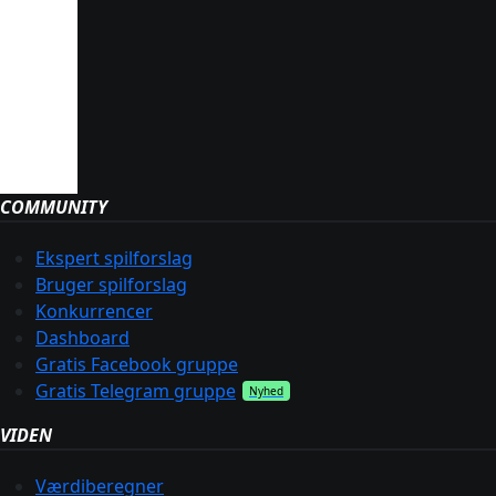
COMMUNITY
Ekspert spilforslag
Bruger spilforslag
Konkurrencer
Dashboard
Gratis Facebook gruppe
Gratis Telegram gruppe
VIDEN
Værdiberegner