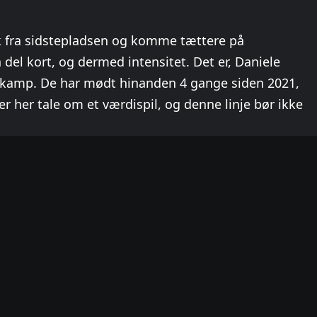
æk fra sidstepladsen og komme tættere på
el kort, og dermed intensitet. Det er, Daniele
r. kamp. De har mødt hinanden 4 gange siden 2021,
 der her tale om et værdispil, og denne linje bør ikke