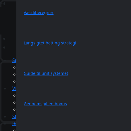
Værdiberegner
LOG IND
Langsigtet betting strategi
Spilforslag
Brugernes spilforslag
Guide til unit systemet
Eksperternes spilforslag
VIP spilforslag (ikke aktiv)
Viden
Knowledge hub
Betting ordbog
Gennemspil en bonus
Guide til statistikværktøj
Statistik
Bookmakere
Odds bonusser