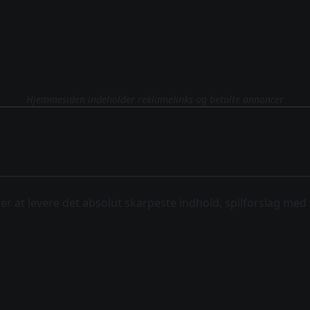
Hjemmesiden indeholder reklamelinks og betalte annoncer
er at levere det absolut skarpeste indhold, spilforslag me