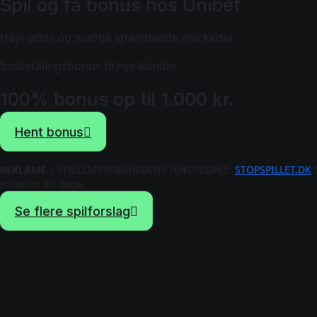
Spil og få bonus hos Unibet
Høje odds og mange spændende markeder
Indbetalingsbonus til nye kunder
100% bonus op til 1.000 kr.
Hent bonus
REKLAME
| SPILLEMYNDIGHEDENS HJÆLPELINJE:
STOPSPILLET.DK
indenfor 60 dage.
Se flere spilforslag