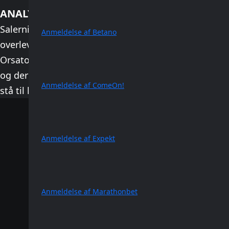
ANALYSE
Salernitana tager hjemme mod Genoa. Salernitana ska
Anmeldelse af Betano
overlevelse. Kortlinjen til kampen er 5,5, hvorfor 
Orsato, der er kampens dommer, og han har dømt 242 
og der har været over i alle (30,27,32,32), hvilket giv
Anmeldelse af ComeOn!
stå til kampstart.
Anmeldelse af Expekt
Anmeldelse af Marathonbet