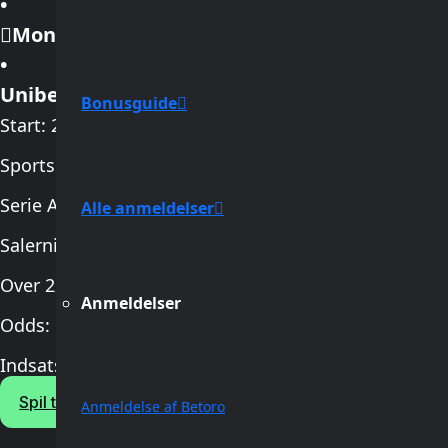
•
Money Honey
•
Unibet
Bonusguide
Start:
21-01-2024 18:00
Sportsgren:
Fodbold
Serie A
Alle anmeldelser
Salernitana - Genoa
Over 22,5 forseelser
Anmeldelser
Odds:
1.53
(på spiltidspunktet)
Indsats:
1750
kr.
Spil til odds 1.53 hos Unibet
Anmeldelse af Betoro