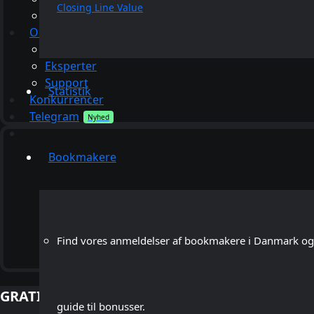
Closing Line Value
Bookmakere
Oddschamp
Om Oddschamp
Eksperter
Support
Statistik
Konkurrencer
Telegram
Bookmakere
Find vores anmeldelser af bookmakere i Danmark og g
GRATIS SPILFORSLAG
guide til bonusser.