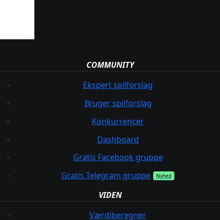
COMMUNITY
Ekspert spilforslag
Bruger spilforslag
Konkurrencer
Dashboard
Gratis Facebook gruppe
Gratis Telegram gruppe
VIDEN
Værdiberegner