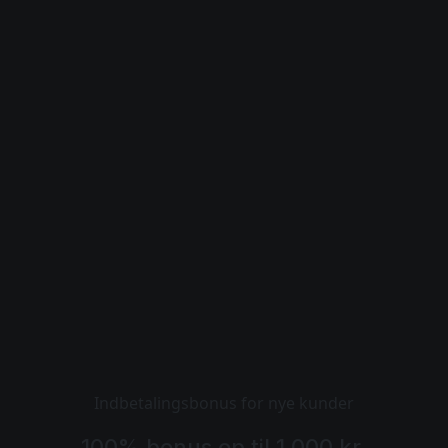
Indbetalingsbonus for nye kunder
100% bonus op til 1.000 kr.