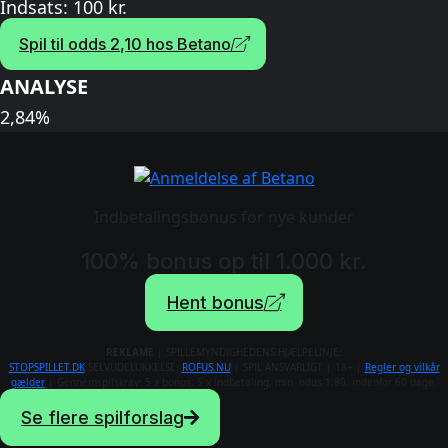
Indsats:
100
kr.
Spil til odds 2,10 hos Betano
ANALYSE
2,84%
Indbetalingsbonus for nye kunder
100% bonus op til 1.000 kr.
Hent bonus
REKLAME
| SPILLEMYNDIGHEDENS HJÆLPELINJE:
STOPSPILLET.DK
SELVUDELUKKELSE:
ROFUS.NU
| SPIL ANSVARLIGT | 18+ |
Regler og vilkår
gælder
| Gennemspilskrav: 5 x bonus, 5 x indbetaling, min. odds 1,80, indenfor 60 dage.
Se flere spilforslag