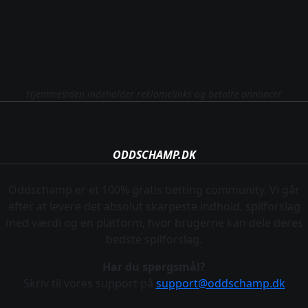
Hjemmesiden indeholder reklamelinks og betalte annoncer
ODDSCHAMP.DK
Oddschamp er et 100% gratis betting community. Vi går
efter at levere det absolut skarpeste indhold, spilforslag
med værdi og en platform, hvor brugerne kan dele deres
bedste spilforslag.
Har du spørgsmål?
Skriv til vores support på
support@oddschamp.dk