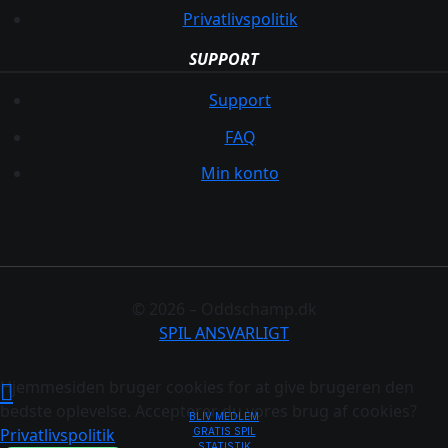
Privatlivspolitik
SUPPORT
Support
FAQ
Min konto
© 2026 – Oddschamp.dk
SPIL ANSVARLIGT
Hjemmesiden bruger cookies for at give brugeren den
bedste oplevelse. Accepterer du vores brug af cookies?
BLIV MEDLEM
Privatlivspolitik
GRATIS SPIL
STATISTIK