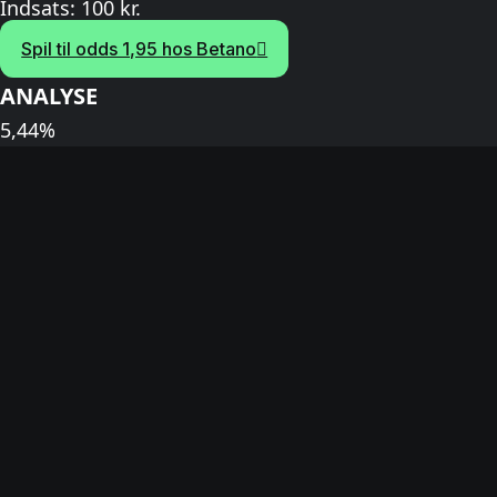
Indsats:
100
kr.
Spil til odds 1,95 hos Betano
ANALYSE
5,44%