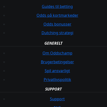
Guides til betting
Odds på kortmarkeder
Odds bonusser
Dutching strategi
GENERELT
Om Oddschamp
Brugerbetingelser
Spil ansvarligt
Privatlivspolitik
SUPPORT
Support