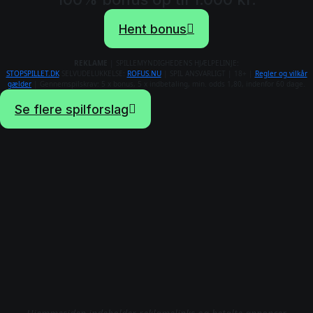
Hent bonus
REKLAME
| SPILLEMYNDIGHEDENS HJÆLPELINJE:
STOPSPILLET.DK
SELVUDELUKKELSE:
ROFUS.NU
| SPIL ANSVARLIGT | 18+ |
Regler og vilkår
gælder
| Gennemspilskrav: 5 x bonus, 5 x indbetaling, min. odds 1,80, indenfor 60 dage.
Se flere spilforslag