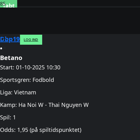
Tabt
BRUGER SPILFORSLAG
•
Dbp1982
LOG IND
•
Betano
Start:
01-10-2025 10:30
Sportsgren:
Fodbold
Liga:
Vietnam
Kamp:
Ha Noi W - Thai Nguyen W
Spil:
1
Odds:
1,95
(på spiltidspunktet)