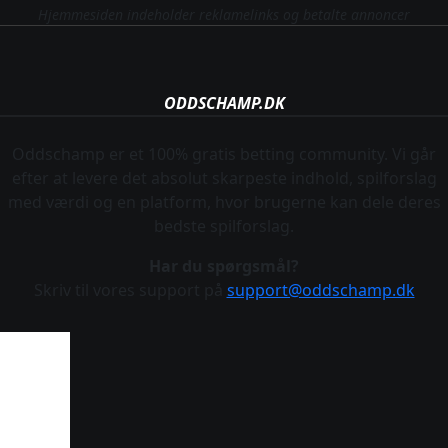
Hjemmesiden indeholder reklamelinks og betalte annoncer
ODDSCHAMP.DK
Oddschamp er et 100% gratis betting community. Vi går
efter at levere det absolut skarpeste indhold, spilforslag
med værdi og en platform, hvor brugerne kan dele deres
bedste spilforslag.
Har du spørgsmål?
Skriv til vores support på
support@oddschamp.dk