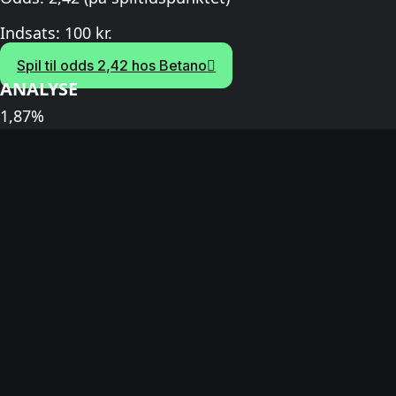
Indsats:
100
kr.
Spil til odds 2,42 hos Betano
ANALYSE
1,87%