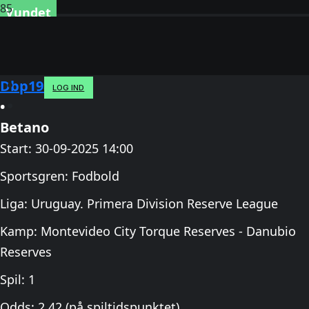
Vundet
BRUGER SPILFORSLAG
•
Dbp1982
LOG IND
•
Betano
Start:
30-09-2025 14:00
Sportsgren:
Fodbold
Liga:
Uruguay. Primera Division Reserve League
Kamp:
Montevideo City Torque Reserves - Danubio
Reserves
Spil:
1
Odds:
2,42
(på spiltidspunktet)