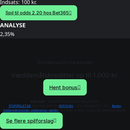
Indsats:
100
kr.
Spil til odds 2,20 hos Bet365
ANALYSE
2,35%
Startbonus til nye kunder
Væddemålskreditter op til 1.000 kr.
Hent bonus
REKLAME
| SPILLEMYNDIGHEDENS HJÆLPELINJE:
STOPSPILLET.DK
SELVUDELUKKELSE:
ROFUS.NU
| SPIL ANSVARLIGT | 18+ |
Regler,
tidsbegrænsninger, undtagelser gælder.
Gevinster er ekskl. indsats for væddemålskredit.
Se flere spilforslag