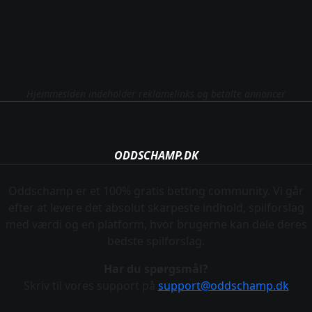
Hjemmesiden indeholder reklamelinks og betalte annoncer
ODDSCHAMP.DK
Oddschamp er et 100% gratis betting community. Vi går
efter at levere det absolut skarpeste indhold, spilforslag
med værdi og en platform, hvor brugerne kan dele deres
bedste spilforslag.
Har du spørgsmål?
Skriv til vores support på
support@oddschamp.dk