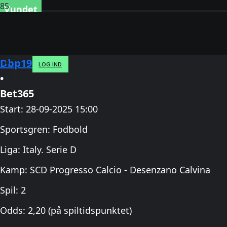
Vundet
BRUGER SPILFORSLAG
•
Dbp1982
LOG IND
•
Bet365
Start:
28-09-2025 15:00
Sportsgren:
Fodbold
Liga:
Italy. Serie D
Kamp:
SCD Progresso Calcio - Desenzano Calvina
Spil:
2
Odds:
2,20
(på spiltidspunktet)