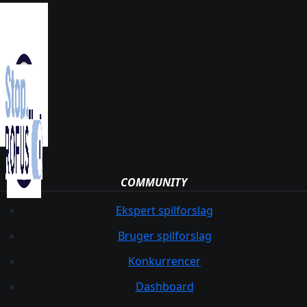
COMMUNITY
Ekspert spilforslag
Bruger spilforslag
Konkurrencer
Dashboard