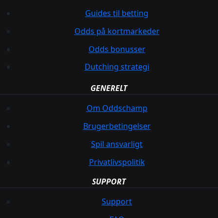
Guides til betting
Odds på kortmarkeder
Odds bonusser
Dutching strategi
GENERELT
Om Oddschamp
Brugerbetingelser
Spil ansvarligt
Privatlivspolitik
SUPPORT
Support