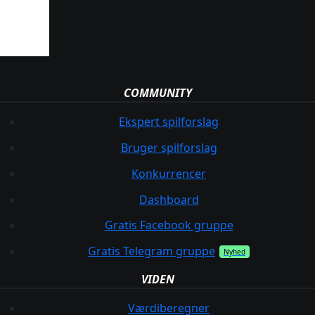
COMMUNITY
Ekspert spilforslag
Bruger spilforslag
Konkurrencer
Dashboard
Gratis Facebook gruppe
Gratis Telegram gruppe
VIDEN
Værdiberegner