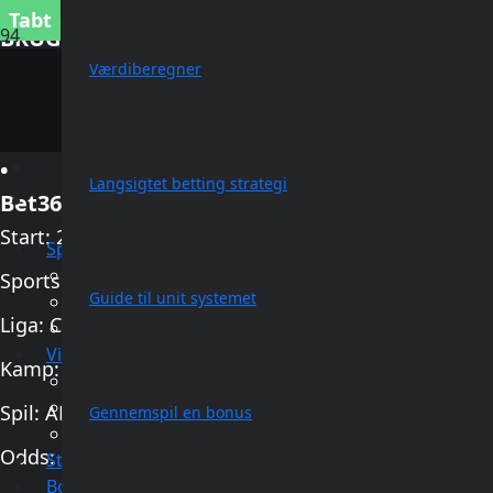
Tabt
BRUGER SPILFORSLAG
•
Værdiberegner
Dbp1982
•
LOG IND
Langsigtet betting strategi
Bet365
Start:
24-09-2025 19:00
Spilforslag
Brugernes spilforslag
Sportsgren:
Basketball
Guide til unit systemet
Eksperternes spilforslag
Liga:
Champions league
VIP spilforslag (ikke aktiv)
Viden
Kamp:
UCAM Murcia - Chalon/saone
Knowledge hub
Betting ordbog
Spil:
AH1(-4,5)
Gennemspil en bonus
Guide til statistikværktøj
Odds:
2,10
(på spiltidspunktet)
Statistik
Bookmakere