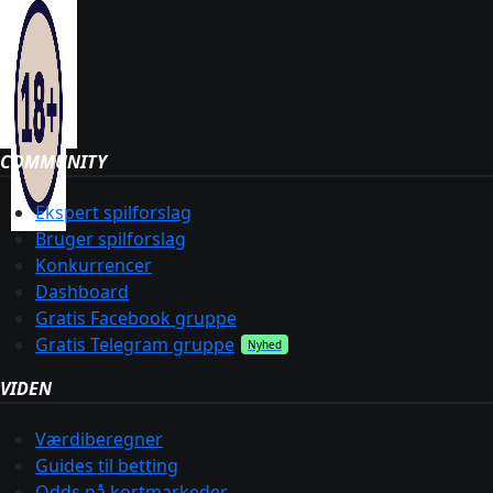
COMMUNITY
Ekspert spilforslag
Bruger spilforslag
Konkurrencer
Dashboard
Gratis Facebook gruppe
Gratis Telegram gruppe
VIDEN
Værdiberegner
Guides til betting
Odds på kortmarkeder