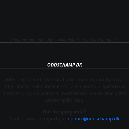
Hjemmesiden indeholder reklamelinks og betalte annoncer
ODDSCHAMP.DK
Oddschamp er et 100% gratis betting community. Vi går
efter at levere det absolut skarpeste indhold, spilforslag
med værdi og en platform, hvor brugerne kan dele deres
bedste spilforslag.
Har du spørgsmål?
Skriv til vores support på
support@oddschamp.dk