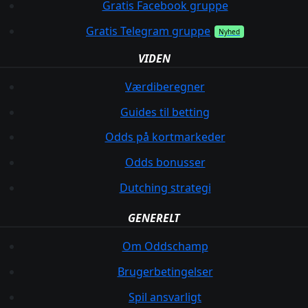
Gratis Facebook gruppe
Gratis Telegram gruppe
VIDEN
Værdiberegner
Guides til betting
Odds på kortmarkeder
Odds bonusser
Dutching strategi
GENERELT
Om Oddschamp
Brugerbetingelser
Spil ansvarligt