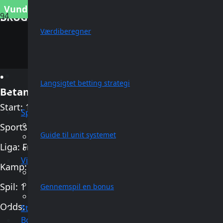
Vundet
BRUGER SPILFORSLAG
•
Værdiberegner
Dbp1982
•
LOG IND
Langsigtet betting strategi
Betano
Start:
13-09-2025 12:00
Spilforslag
Brugernes spilforslag
Sportsgren:
Basketball
Guide til unit systemet
Eksperternes spilforslag
Liga:
Frankrig cup
VIP spilforslag (ikke aktiv)
Viden
Kamp:
AS Loon - Berck/Rang
Knowledge hub
Betting ordbog
Spil:
1
Gennemspil en bonus
Guide til statistikværktøj
Odds:
2,0
(på spiltidspunktet)
Statistik
Bookmakere