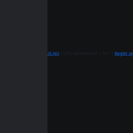
SELVUDELUKKELSE:
ROFUS.NU
| SPIL ANSVARLIGT | 18+ |
Regler og