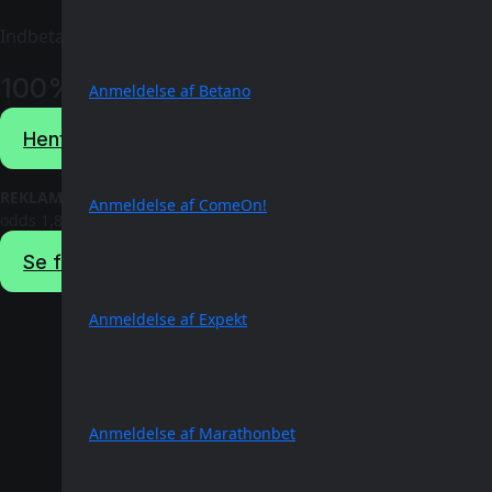
Indbetalingsbonus for nye kunder
100% bonus op til 1.000 kr.
Anmeldelse af Betano
Hent bonus
REKLAME
| SPILLEMYNDIGHEDENS HJÆLPELINJE:
STOPSPILLET.DK
Anmeldelse af ComeOn!
odds 1,80, indenfor 60 dage.
Se flere spilforslag
Anmeldelse af Expekt
Anmeldelse af Marathonbet