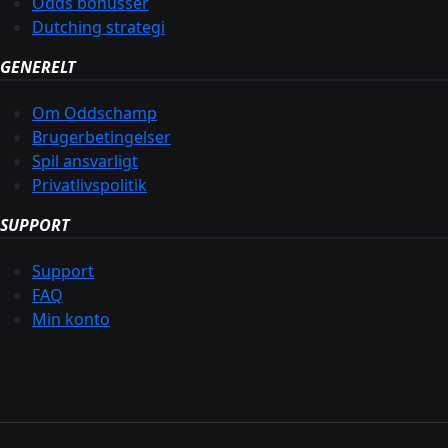
Odds bonusser
Dutching strategi
GENERELT
Om Oddschamp
Brugerbetingelser
Spil ansvarligt
Privatlivspolitik
SUPPORT
Support
FAQ
Min konto