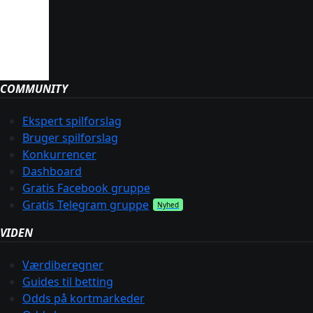
COMMUNITY
Ekspert spilforslag
Bruger spilforslag
Konkurrencer
Dashboard
Gratis Facebook gruppe
Gratis Telegram gruppe
VIDEN
Værdiberegner
Guides til betting
Odds på kortmarkeder