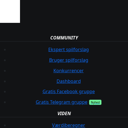
COMMUNITY
Ekspert spilforslag
Bruger spilforslag
Konkurrencer
Dashboard
Gratis Facebook gruppe
Gratis Telegram gruppe
VIDEN
Værdiberegner