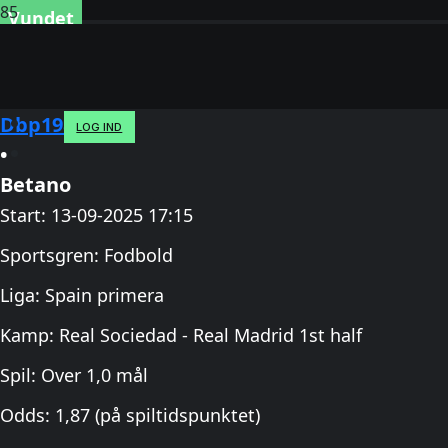
Vundet
BRUGER SPILFORSLAG
•
Dbp1982
LOG IND
•
Betano
Start:
13-09-2025 17:15
Sportsgren:
Fodbold
Liga:
Spain primera
Kamp:
Real Sociedad - Real Madrid 1st half
Spil:
Over 1,0 mål
Odds:
1,87
(på spiltidspunktet)