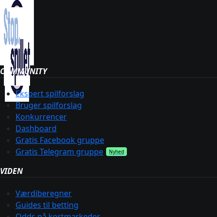
COMMUNITY
Ekspert spilforslag
Bruger spilforslag
Konkurrencer
Dashboard
Gratis Facebook gruppe
Gratis Telegram gruppe
VIDEN
Værdiberegner
Guides til betting
Odds på kortmarkeder