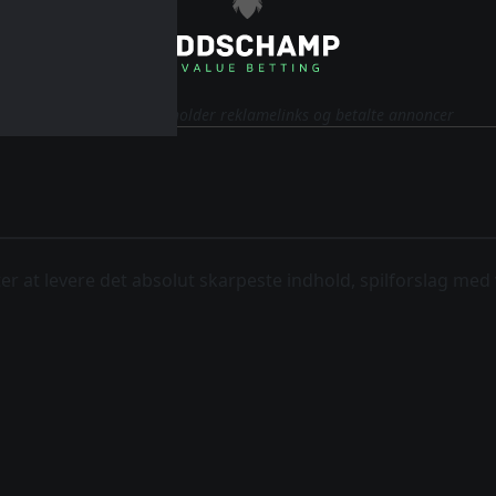
Hjemmesiden indeholder reklamelinks og betalte annoncer
er at levere det absolut skarpeste indhold, spilforslag me