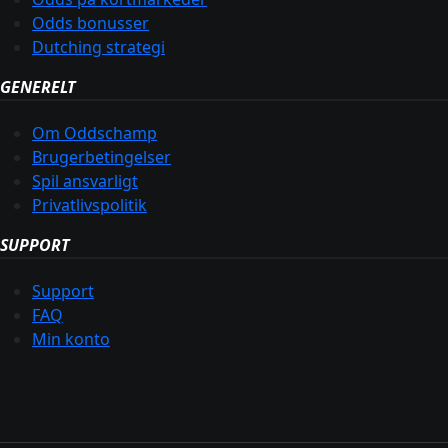
Odds bonusser
Dutching strategi
GENERELT
Om Oddschamp
Brugerbetingelser
Spil ansvarligt
Privatlivspolitik
SUPPORT
Support
FAQ
Min konto