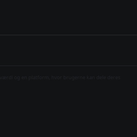
d værdi og en platform, hvor brugerne kan dele deres