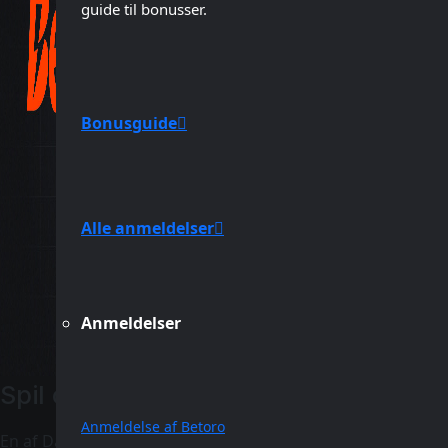
guide til bonusser.
Bonusguide
Alle anmeldelser
Anmeldelser
Spil og få bonus hos Betano
Anmeldelse af Betoro
En af Danmarks mest populære bookmakere