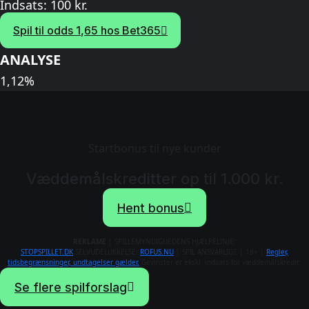
Indsats:
100
kr.
Spil til odds 1,65 hos Bet365
ANALYSE
1,12%
Startbonus til nye kunder
Væddemålskreditter op til 1.000 kr.
Hent bonus
REKLAME
| SPILLEMYNDIGHEDENS HJÆLPELINJE:
STOPSPILLET.DK
SELVUDELUKKELSE:
ROFUS.NU
| SPIL ANSVARLIGT | 18+ |
Regler,
tidsbegrænsninger, undtagelser gælder.
Gevinster er ekskl. indsats for væddemålskredit.
Se flere spilforslag