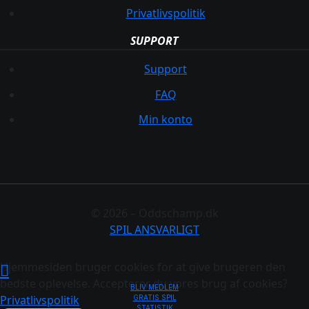
Privatlivspolitik
SUPPORT
Support
FAQ
Min konto
© 2026 – Oddschamp.dk
SPIL ANSVARLIGT
Hjemmesiden bruger cookies for at give brugeren den
bedste oplevelse. Accepterer du vores brug af cookies?
BLIV MEDLEM
Privatlivspolitik
GRATIS SPIL
STATISTIK