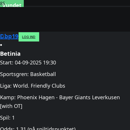
Vundet
BRUGER SPILFORSLAG
•
Dbp1982
LOG IND
•
Betinia
Start:
04-09-2025 19:30
Sportsgren:
Basketball
Liga:
World. Friendly Clubs
Kamp:
Phoenix Hagen - Bayer Giants Leverkusen
[with OT]
Spil:
1
Odds:
1,31
(på spiltidspunktet)