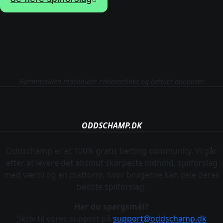
Hjemmesiden indeholder reklamelinks og betalte annoncer
ODDSCHAMP.DK
Oddschamp er et 100% gratis betting community. Vi går
efter at levere det absolut skarpeste indhold, spilforslag
med værdi og en platform, hvor brugerne kan dele deres
bedste spilforslag.
Har du spørgsmål?
Skriv til vores support på
support@oddschamp.dk