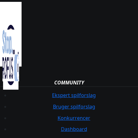
COMMUNITY
Ekspert spilforslag
Bruger spilforslag
Konkurrencer
Dashboard