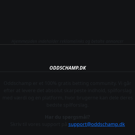
Hjemmesiden indeholder reklamelinks og betalte annoncer
ODDSCHAMP.DK
Oddschamp er et 100% gratis betting community. Vi går
efter at levere det absolut skarpeste indhold, spilforslag
med værdi og en platform, hvor brugerne kan dele deres
bedste spilforslag.
Har du spørgsmål?
Skriv til vores support på
support@oddschamp.dk