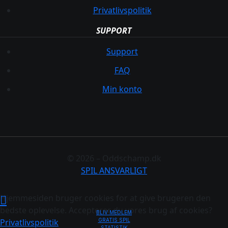
Privatlivspolitik
SUPPORT
Support
FAQ
Min konto
© 2026 – Oddschamp.dk
SPIL ANSVARLIGT
Hjemmesiden bruger cookies for at give brugeren den
bedste oplevelse. Accepterer du vores brug af cookies?
BLIV MEDLEM
GRATIS SPIL
Privatlivspolitik
STATISTIK