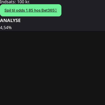
Indsats:
100
kr.
Spil til odds 1,85 hos Bet365
ANALYSE
4,54%