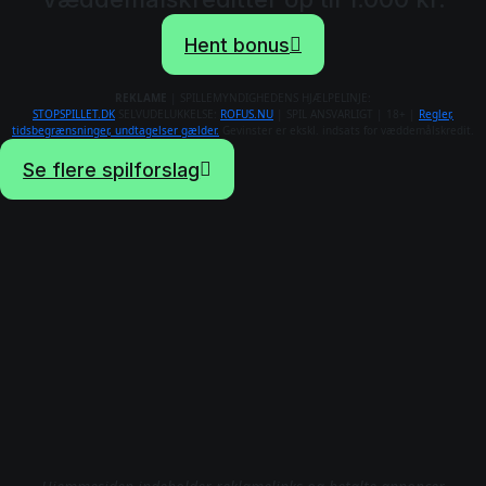
Hent bonus
REKLAME
| SPILLEMYNDIGHEDENS HJÆLPELINJE:
STOPSPILLET.DK
SELVUDELUKKELSE:
ROFUS.NU
| SPIL ANSVARLIGT | 18+ |
Regler,
tidsbegrænsninger, undtagelser gælder.
Gevinster er ekskl. indsats for væddemålskredit.
Se flere spilforslag