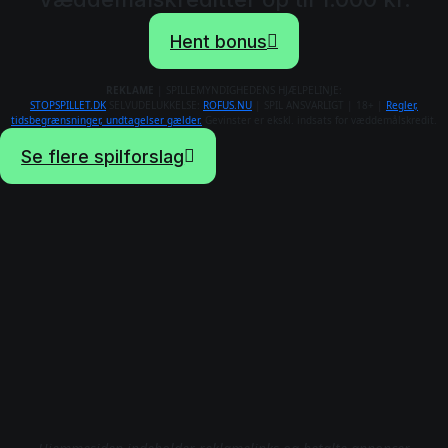
Hent bonus
REKLAME
| SPILLEMYNDIGHEDENS HJÆLPELINJE:
STOPSPILLET.DK
SELVUDELUKKELSE:
ROFUS.NU
| SPIL ANSVARLIGT | 18+ |
Regler,
tidsbegrænsninger, undtagelser gælder.
Gevinster er ekskl. indsats for væddemålskredit.
Se flere spilforslag