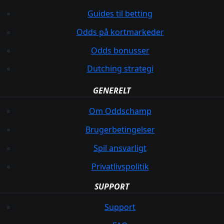
Guides til betting
Odds på kortmarkeder
Odds bonusser
Dutching strategi
GENERELT
Om Oddschamp
Brugerbetingelser
Spil ansvarligt
Privatlivspolitik
SUPPORT
Support