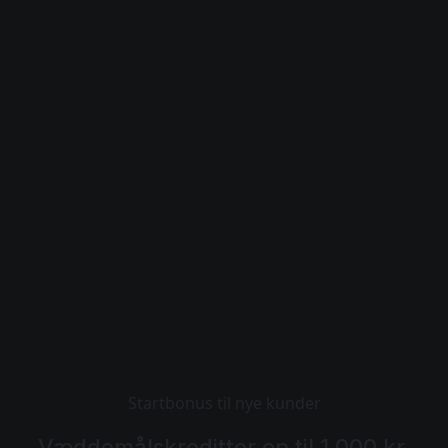
Startbonus til nye kunder
Væddemålskreditter op til 1.000 kr.