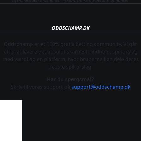
Hjemmesiden indeholder reklamelinks og betalte annoncer
ODDSCHAMP.DK
Oddschamp er et 100% gratis betting community. Vi går
efter at levere det absolut skarpeste indhold, spilforslag
med værdi og en platform, hvor brugerne kan dele deres
bedste spilforslag.
Har du spørgsmål?
Skriv til vores support på
support@oddschamp.dk