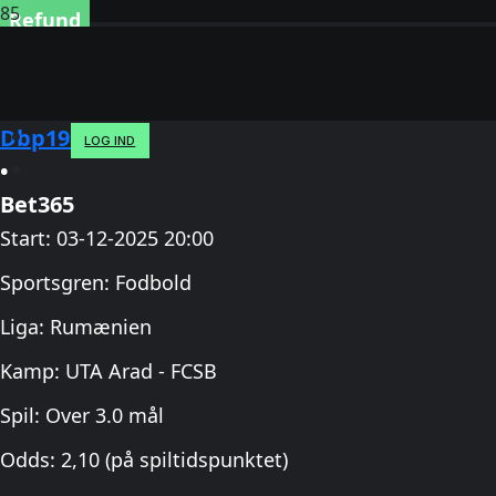
Refund
BRUGER SPILFORSLAG
•
Dbp1982
LOG IND
•
Bet365
Start:
03-12-2025 20:00
Sportsgren:
Fodbold
Liga:
Rumænien
Kamp:
UTA Arad - FCSB
Spil:
Over 3.0 mål
Odds:
2,10
(på spiltidspunktet)