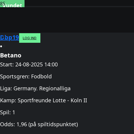
Vundet
BRUGER SPILFORSLAG
•
Dbp1982
LOG IND
•
Betano
Start:
24-08-2025 14:00
Sportsgren:
Fodbold
Liga:
Germany. Regionalliga
Kamp:
Sportfreunde Lotte - Koln II
Spil:
1
Odds:
1,96
(på spiltidspunktet)