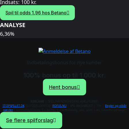
Indsats:
100
kr.
Spil til odds 1,96 hos Betano
ANALYSE
6,36%
Indbetalingsbonus for nye kunder
100% bonus op til 1.000 kr.
Hent bonus
REKLAME
| SPILLEMYNDIGHEDENS HJÆLPELINJE:
STOPSPILLET.DK
SELVUDELUKKELSE:
ROFUS.NU
| SPIL ANSVARLIGT | 18+ |
Regler og vilkår
gælder
| Gennemspilskrav: 5 x bonus, 5 x indbetaling, min. odds 1,80, indenfor 60 dage.
Se flere spilforslag