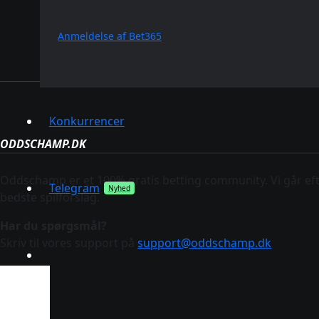
Anmeldelse af Bet365
Konkurrencer
ODDSCHAMP.DK
Oddschamp er et 100% gratis betting community. Vi går eft
Telegram
bedste spilforslag.
Har du spørgsmål?
Skriv til vores support på
support@oddschamp.dk