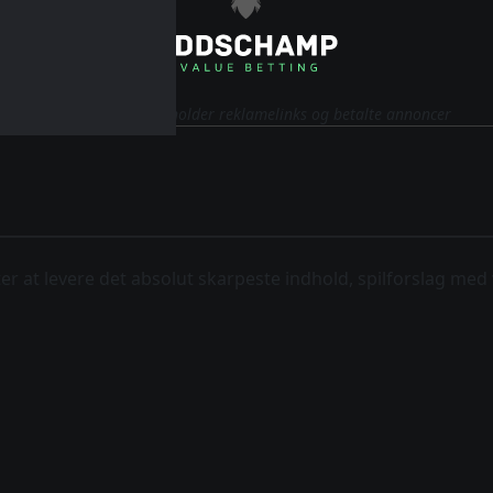
Hjemmesiden indeholder reklamelinks og betalte annoncer
er at levere det absolut skarpeste indhold, spilforslag me