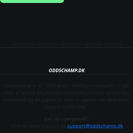
Hjemmesiden indeholder reklamelinks og betalte annoncer
ODDSCHAMP.DK
Oddschamp er et 100% gratis betting community. Vi går
efter at levere det absolut skarpeste indhold, spilforslag
med værdi og en platform, hvor brugerne kan dele deres
bedste spilforslag.
Har du spørgsmål?
Skriv til vores support på
support@oddschamp.dk