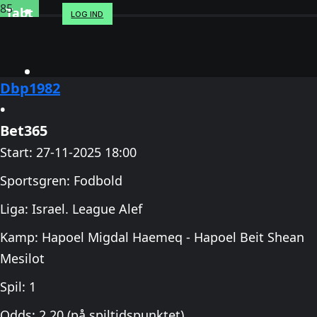
Tabt
LOG IND
BRUGER SPILFORSLAG
•
Dbp1982
•
Bet365
Start:
27-11-2025 18:00
Sportsgren:
Fodbold
Liga:
Israel. League Alef
Kamp:
Hapoel Migdal Haemeq - Hapoel Beit Shean
Mesilot
Spil:
1
Odds:
2,20
(på spiltidspunktet)