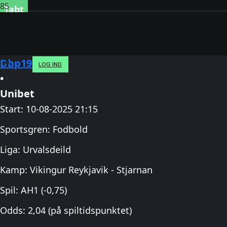
Tabt
BRUGER SPILFORSLAG
•
Dbp1982
LOG IND
•
Unibet
Start:
10-08-2025 21:15
Sportsgren:
Fodbold
Liga:
Urvalsdeild
Kamp:
Vikingur Reykjavik - Stjarnan
Spil:
AH1 (-0,75)
Odds:
2,04
(på spiltidspunktet)