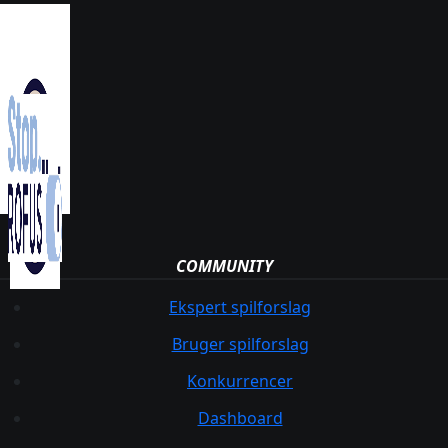
COMMUNITY
Ekspert spilforslag
Bruger spilforslag
Konkurrencer
Dashboard