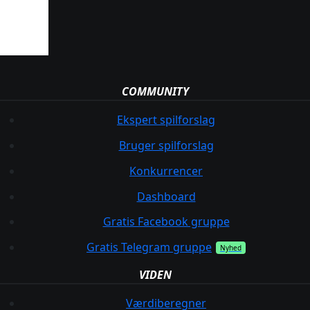
COMMUNITY
Ekspert spilforslag
Bruger spilforslag
Konkurrencer
Dashboard
Gratis Facebook gruppe
Gratis Telegram gruppe
VIDEN
Værdiberegner