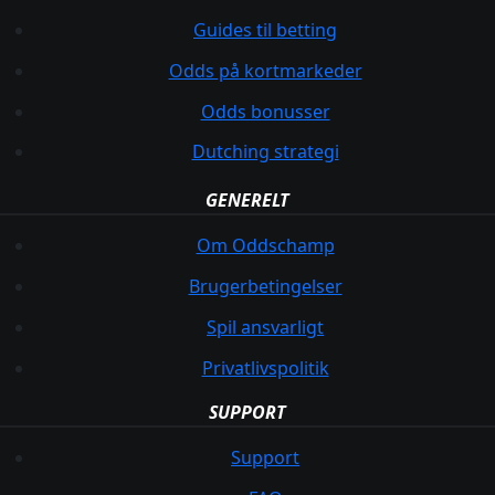
Guides til betting
Odds på kortmarkeder
Odds bonusser
Dutching strategi
GENERELT
Om Oddschamp
Brugerbetingelser
Spil ansvarligt
Privatlivspolitik
SUPPORT
Support