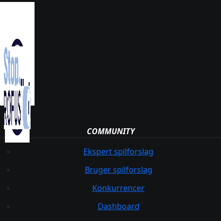
COMMUNITY
Ekspert spilforslag
Bruger spilforslag
Konkurrencer
Dashboard