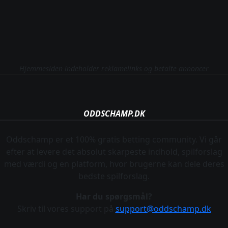
Hjemmesiden indeholder reklamelinks og betalte annoncer
ODDSCHAMP.DK
Oddschamp er et 100% gratis betting community. Vi går
efter at levere det absolut skarpeste indhold, spilforslag
med værdi og en platform, hvor brugerne kan dele deres
bedste spilforslag.
Har du spørgsmål?
Skriv til vores support på
support@oddschamp.dk