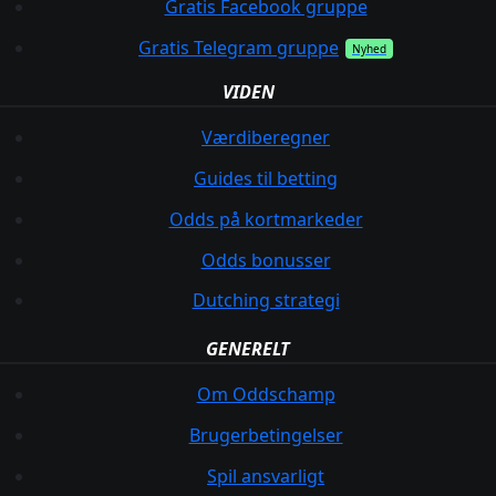
Gratis Facebook gruppe
Gratis Telegram gruppe
VIDEN
Værdiberegner
Guides til betting
Odds på kortmarkeder
Odds bonusser
Dutching strategi
GENERELT
Om Oddschamp
Brugerbetingelser
Spil ansvarligt