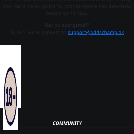
med værdi og en platform, hvor brugerne kan dele deres
bedste spilforslag.
Har du spørgsmål?
Skriv til vores support på
support@oddschamp.dk
COMMUNITY