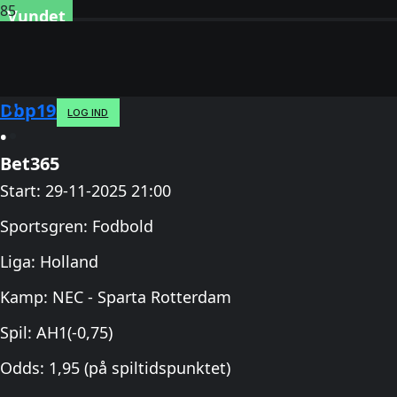
Vundet
BRUGER SPILFORSLAG
•
Dbp1982
LOG IND
•
Bet365
Start:
29-11-2025 21:00
Sportsgren:
Fodbold
Liga:
Holland
Kamp:
NEC - Sparta Rotterdam
Spil:
AH1(-0,75)
Odds:
1,95
(på spiltidspunktet)